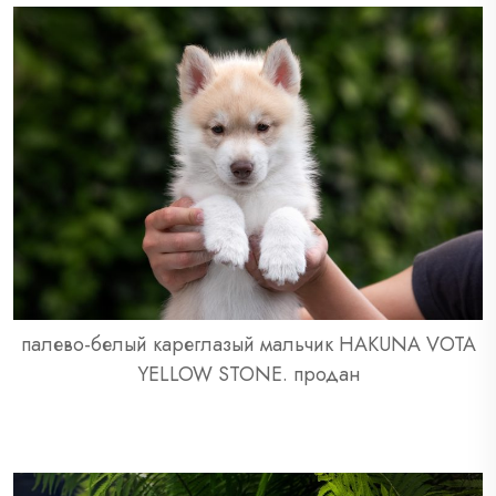
палево-белый кареглазый мальчик HAKUNA VOTA
YELLOW STONE. продан