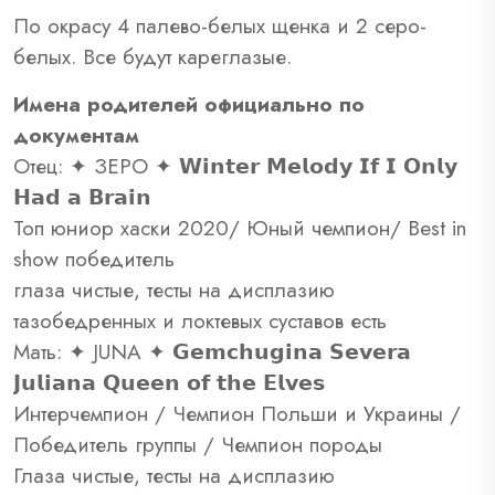
По окрасу 4 палево-белых щенка и 2 серо-
белых. Все будут кареглазые.
Имена родителей официально по
документам
Отец: ✦ ЗЕРО ✦ 𝗪𝗶𝗻𝘁𝗲𝗿 𝗠𝗲𝗹𝗼𝗱𝘆 𝗜𝗳 𝗜 𝗢𝗻𝗹𝘆
𝗛𝗮𝗱 𝗮 𝗕𝗿𝗮𝗶𝗻
Топ юниор хаски 2020/ Юный чемпион/ Best in
show победитель
глаза чистые, тесты на дисплазию
тазобедренных и локтевых суставов есть
Мать: ✦ JUNA ✦ 𝗚𝗲𝗺𝗰𝗵𝘂𝗴𝗶𝗻𝗮 𝗦𝗲𝘃𝗲𝗿𝗮
𝗝𝘂𝗹𝗶𝗮𝗻𝗮 𝗤𝘂𝗲𝗲𝗻 𝗼𝗳 𝘁𝗵𝗲 𝗘𝗹𝘃𝗲𝘀
Интерчемпион / Чемпион Польши и Украины /
Победитель группы / Чемпион породы
Глаза чистые, тесты на дисплазию