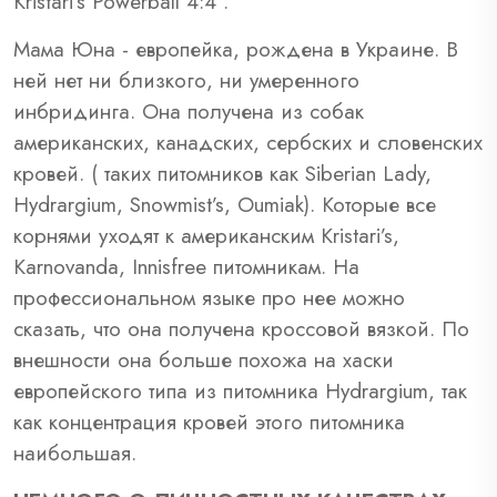
Kristari’s Powerball 4:4 .
Мама Юна - европейка, рождена в Украине. В
ней нет ни близкого, ни умеренного
инбридинга. Она получена из собак
американских, канадских, сербских и словенских
кровей. ( таких питомников как Siberian Lady,
Hydrargium, Snowmist’s, Oumiak). Которые все
корнями уходят к американским Kristari’s,
Karnovanda, Innisfree питомникам. На
профессиональном языке про нее можно
сказать, что она получена кроссовой вязкой. По
внешности она больше похожа на хаски
европейского типа из питомника Hydrargium, так
как концентрация кровей этого питомника
наибольшая.