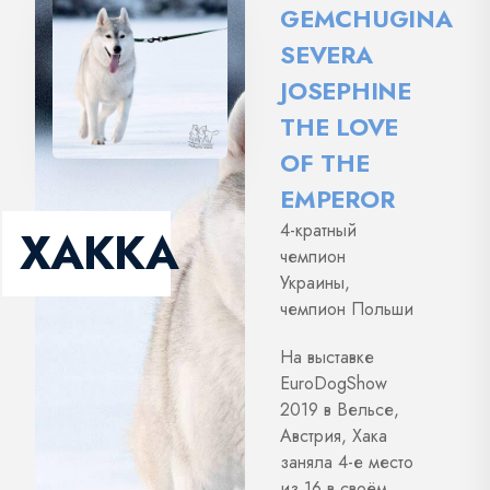
GEMCHUGINA
SEVERA
JOSEPHINE
THE LOVE
OF THE
EMPEROR
4-кратный
ХАККА
чемпион
Украины,
чемпион Польши
На выставке
EuroDogShow
2019 в Вельсе,
Австрия, Хака
заняла 4-е место
из 16 в своём