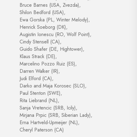
Bruce Barnes (USA, Zvezda),
Shilon Bedford (USA),
Ewa Gorska (PL, Winter Melody),
Henrick Soeborg (DK),
Augistin Ionescu (RO, Wolf Point),
Cindy Stensell (CA),
Guido Shafer (DE, Hightower),
Klaus Strack (DE),
Marcelino Pozzo Ruiz (ES),
Darren Walker (IR),
Judi Elford (CA),
Darko and Maja Korosec (SLO),
Paul Stenton (SWE),
Rita Liebrand (NL),
Sanja Vretencic (SRB, Icily),
Mirjana Prpic (SRB, Siberian Lady),
Erna Hartveld-Upmeijer (NL),
Cheryl Paterson (CA)