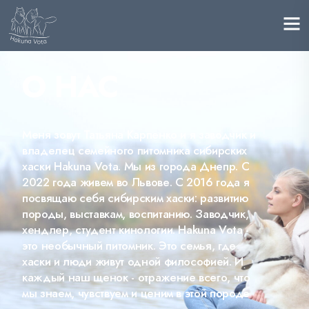
О НАС
Меня зовут Татьяна Карпенко и я заводчик и
владелец семейного питомника сибирских
хаски Hakuna Vota. Мы из города Днепр. С
2022 года живем во Львове. С 2016 года я
посвящаю себя сибирским хаски: развитию
породы, выставкам, воспитанию. Заводчик,
хендлер, студент кинологии. Hakuna Vota -
это необычный питомник. Это семья, где
хаски и люди живут одной философией. И
каждый наш щенок - отражение всего, что
мы знаем, чувствуем и ценим в этой породе