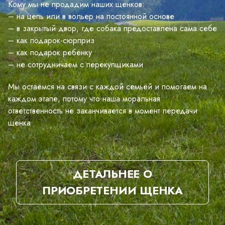
Кому мы не продадим наших щенков:
– на цепь или в вольер на постоянной основе
– в закрытый двор, где собака предоставлена сама себе
– как подарок-сюрприз
– как подарок ребёнку
– не сотрудничаем с перекупщиками
Мы остаёмся на связи с каждой семьёй и помогаем на
каждом этапе, потому что наша моральная
ответственность не заканчивается в момент передачи
щенка
ДЕТАЛЬНЕЕ О
ПРИОБРЕТЕНИИ ЩЕНКА