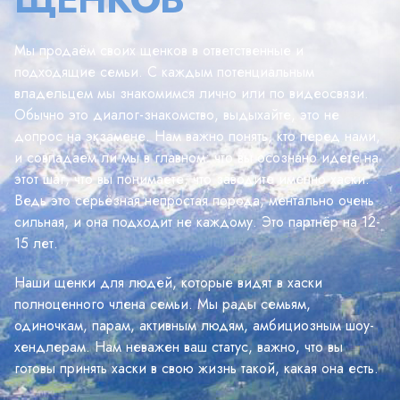
Мы продаём своих щенков в ответственные и
подходящие семьи. С каждым потенциальным
владельцем мы знакомимся лично или по видеосвязи.
Обычно это диалог-знакомство, выдыхайте, это не
допрос на экзамене. Нам важно понять, кто перед нами,
и совпадаем ли мы в главном: что вы осознано идете на
этот шаг, что вы понимаете, что заводите именно хаски.
Ведь это серьёзная непростая порода, ментально очень
сильная, и она подходит не каждому. Это партнёр на 12-
15 лет.
Наши щенки для людей, которые видят в хаски
полноценного члена семьи. Мы рады семьям,
одиночкам, парам, активным людям, амбициозным шоу-
хендлерам. Нам неважен ваш статус, важно, что вы
готовы принять хаски в свою жизнь такой, какая она есть.