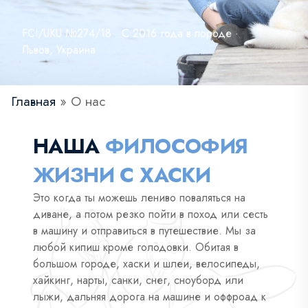
FCI/UKU №274/18 · С 2016 года в породе ·
Львов, Украина
Главная
»
О нас
НАША
ФИЛОСОФИЯ
ЖИЗНИ С ХАСКИ
Это когда ты можешь лениво поваляться на
диване, а потом резко пойти в поход или сесть
в машину и отправиться в путешествие. Мы за
любой кипиш кроме голодовки. Обитая в
большом городе, хаски и шлеи, велосипеды,
хайкинг, нарты, санки, снег, сноуборд или
лыжи, дальняя дорога на машине и оффроад к