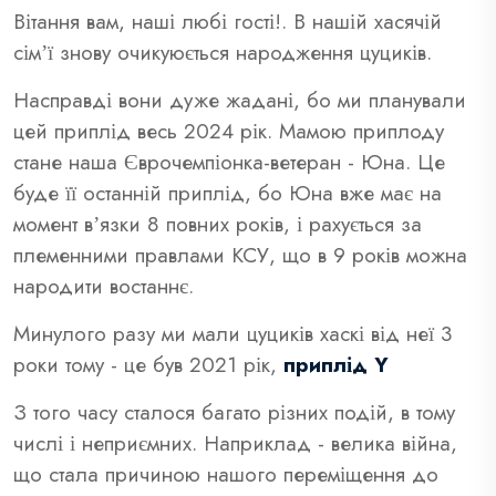
Вітання вам, наші любі гості!. В нашій хасячій
сімʼї знову очикуюється народження цуциків.
Насправді вони дуже жадані, бо ми планували
цей приплід весь 2024 рік. Мамою приплоду
стане наша Єврочемпіонка-ветеран - Юна. Це
буде її останній приплід, бо Юна вже має на
момент вʼязки 8 повних років, і рахується за
племенними правлами КСУ, що в 9 років можна
народити востаннє.
Минулого разу ми мали цуциків хаскі від неї 3
роки тому - це був 2021 рік,
приплід Y
З того часу сталося багато різних подій, в тому
числі і неприємних. Наприклад - велика війна,
що стала причиною нашого переміщення до