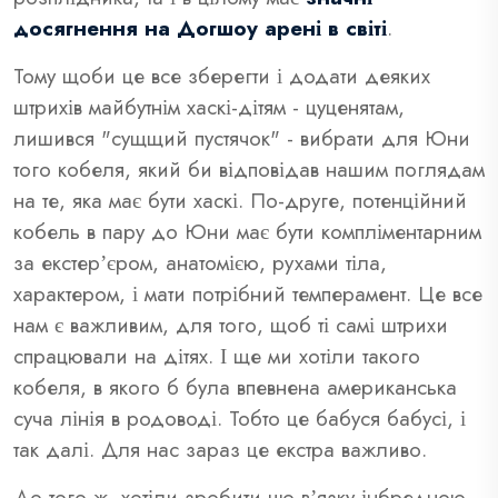
досягнення на Догшоу арені в світі
.
Тому щоби це все зберегти і додати деяких
штрихів майбутнім хаскі-дітям - цуценятам,
лишився "сущщий пустячок" - вибрати для Юни
того кобеля, який би відповідав нашим поглядам
на те, яка має бути хаскі. По-друге, потенційний
кобель в пару до Юни має бути компліментарним
за екстерʼєром, анатомією, рухами тіла,
характером, і мати потрібний темперамент. Це все
нам є важливим, для того, щоб ті самі штрихи
спрацювали на дітях. І ще ми хотіли такого
кобеля, в якого б була впевнена американська
суча лінія в родоводі. Тобто це бабуся бабусі, і
так далі. Для нас зараз це екстра важливо.
До того ж, хотіли зробити цю вʼязку інбредною.