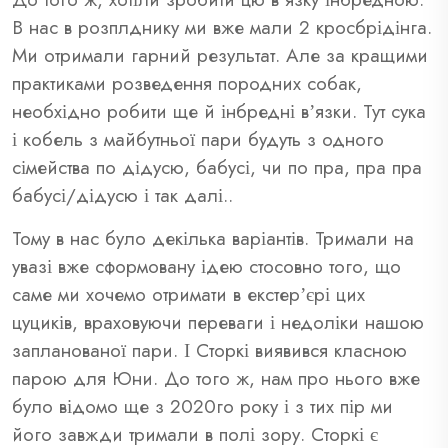
В нас в розплднику ми вже мали 2 кросбрідінга.
Ми отримали гарний результат. Але за кращими
практиками розведення породних собак,
необхідно робити ще й інбредні вʼязки. Тут сука
і кобель з майбутньої пари будуть з одного
сімейства по дідусю, бабусі, чи по пра, пра пра
бабусі/дідусю і так далі..
Тому в нас було декілька варіантів. Тримали на
увазі вже сформовану ідею стосовно того, що
саме ми хочемо отримати в екстерʼєрі цих
цуциків, враховуючи переваги і недоліки нашою
запланованої пари. І Сторкі виявився класною
парою для Юни. До того ж, нам про нього вже
було відомо ще з 2020го року і з тих пір ми
його завжди тримали в полі зору. Сторкі є