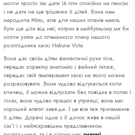
могли просто так дати їй піти спокійно на пенсію
і не дати на ще трішечки її дітей. Вона нам
народила Мітю, але для наших планів мають
бути ще діти від неї, котрих в майбутньому ми би
хотіли узяти до племінного плану нашого
розплідника хаскі Hakuna Vota.
Вона дає своїм дітям фантастичні рухи тіла,
передає коректну анатомію і файний типаж,
передає свій темперамент хаскі на якого можна
розраховувати. Вона чудово відгукається коли
кличеш, її можна відпускати без повідка в полях і
лісах, вона чудово працює в упряжці, вона має
хороший апетит завжди. І це все теж притаманне
її дітям. Доречі одна з її дочок живе в нашій
сімʼї і є найяскравішим представником
розплідника, та і в цілому має
значні