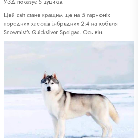
УЗД показує 5 цуциків.
Цей світ стане кращим ще на 5 гарнюніх
породних хасюків інбредних 2:4 на кобеля
Snowmist's Quicksilver Speigas. Ось він.