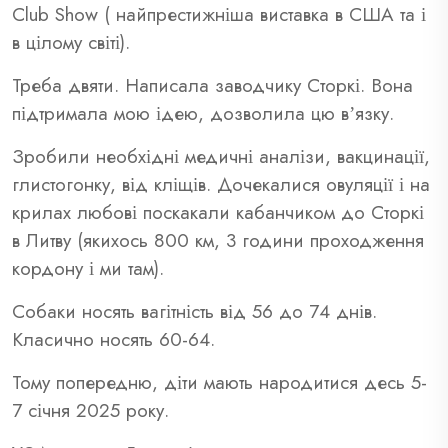
Club Show ( найпрестижніша виставка в США та і
в цілому світі).
Треба двяти. Написала заводчику Сторкі. Вона
підтримала мою ідею, дозволила цю вʼязку.
Зробили необхідні медичні аналізи, вакцинації,
глистогонку, від кліщів. Дочекалися овуляції і на
крилах любові поскакали кабанчиком до Сторкі
в Литву (якихось 800 км, 3 години проходження
кордону і ми там).
Собаки носять вагітність від 56 до 74 днів.
Класично носять 60-64.
Тому попередню, діти мають народитися десь 5-
7 січня 2025 року.