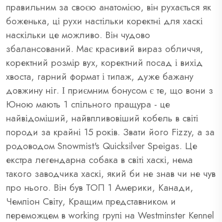
правильним за своєю анатомією, він рухається як
боженька, ці рухи настільки коректні для хаскі
наскільки це можливо. Він чудово
збалансований. Має красивий вираз обличчя,
коректний розмір вух, коректний посад і вихід
хвоста, гарний формат і типаж, дуже бажану
довжину ніг. І приємним бонусом є те, що вони з
Юною мають 1 спільного пращура - це
найвідоміший, найвпливовіший кобель в світі
породи за крайні 15 років. Звати його Fizzy, а за
родоводом Snowmist's Quicksilver Speigas. Це
екстра легендарна собака в світі хаскі, нема
такого заводчика хаскі, який би не знав чи не чув
про нього. Він був ТОП 1 Америки, Канади,
Чемпіон Світу, Кращим представником и
переможцем в working групі на Westminster Kennel