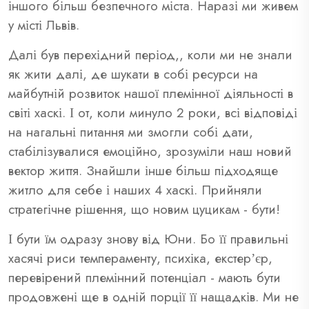
іншого більш безпечного міста. Наразі ми живем
у місті Львів.
Далі був перехідний період,, коли ми не знали
як жити далі, де шукати в собі ресурси на
майбутній розвиток нашої племінної діяльності в
світі хаскі. І от, коли минуло 2 роки, всі відповіді
на нагальні питання ми змогли собі дати,
стабілізувалися емоційно, зрозуміли наш новий
вектор життя. Знайшли інше більш підходяще
житло для себе і наших 4 хаскі. Прийняли
стратегічне рішення, що новим цуцикам - бути!
І бути їм одразу знову від Юни. Бо її правильні
хасячі риси темпераменту, психіка, екстерʼєр,
перевірений племінний потенціал - мають бути
продовжені ще в одній порції її нащадків. Ми не