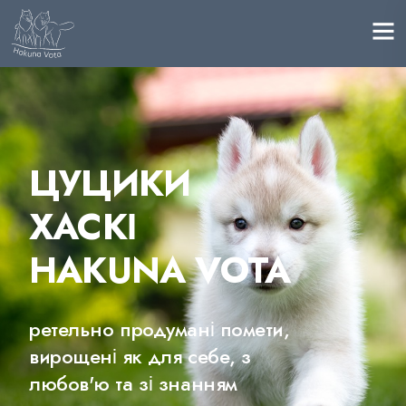
ЦУЦИКИ
ХАСКІ
HAKUNA VOTA
ретельно продумані помети,
вирощені як для себе, з
любов'ю та зі знанням