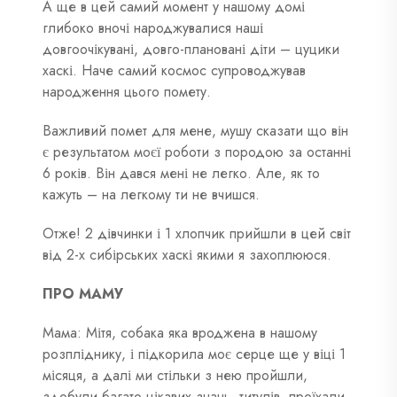
А ще в цей самий момент у нашому домі
глибоко вночі народжувалися наші
довгоочікувані, довго-плановані діти – цуцики
хаскі.
Наче самий космос супроводжував
народження цього помету.
Важливий помет для мене, мушу сказати що він
є результатом моєї роботи з породою за останні
6 років. Він дався мені не легко. Але, як то
кажуть – на легкому ти не вчишся.
Отже! 2 дівчинки і 1 хлопчик прийшли в цей світ
від 2-х сибірських хаскі якими я захоплююся.
ПРО МАМУ
Мама: Мітя, собака яка вроджена в нашому
розпліднику, і підкорила моє серце ще у віці 1
місяця, а далі ми стільки з нею пройшли,
здобули багато цікавих знань, титулів, проїхали