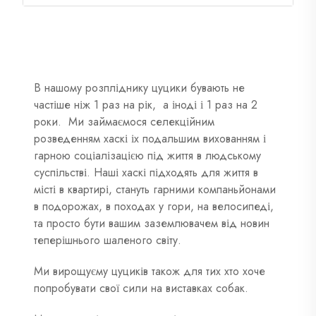
В нашому розпліднику цуцики бувають не
частіше ніж 1 раз на рік, а іноді і 1 раз на 2
роки. Ми займаємося селекційним
розведенням хаскі іх подальшим вихованням і
гарною соціалізацією під життя в людському
суспільстві. Наші хаскі підходять для життя в
місті в квартирі, стануть гарними компаньйонами
в подорожах, в походах у гори, на велосипеді,
та просто бути вашим заземлювачем від новин
теперішнього шаленого світу.
Ми вирощуєму цуциків також для тих хто хоче
попробувати свої сили на виставках собак.