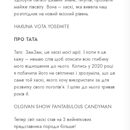
майже півсвіту. Вона – хаскі, яка вивела наш
розплідник на новий якісний рівень.
HAKUNA VOTA YOSEMITE
ПРО ТАТА
Тато: ЗамЗам, це хаскі моєї мрії. І коли я це
кажу – немаю слів щоб описати всю глибину
мого відношення до нього. Колись у 2020 році
я побачила його на світлинах і зрозуміла, що це
саме той хаскі, якого хочу використати за для
розвитку свого поголівʼя. І шлях до нього тривав
років 6.
OLGIVAN SHOW FANTABULOUS CANDYMAN
Тепер світ хаскі став на 3 вийняткових
представника породи більше!