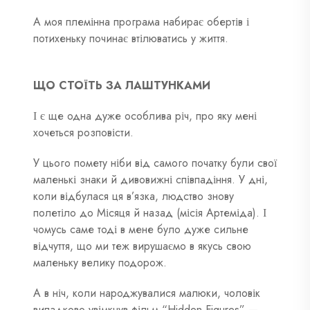
А моя племінна програма набирає обертів і
потихеньку починає втілюватись у життя.
ЩО СТОЇТЬ ЗА ЛАШТУНКАМИ
І є ще одна дуже особлива річ, про яку мені
хочеться розповісти.
У цього помету ніби від самого початку були свої
маленькі знаки й дивовижні співпадіння.
У дні,
коли відбулася ця в’язка, людство знову
полетіло до Місяця й назад (місія Артеміда).
І
чомусь саме тоді в мене було дуже сильне
відчуття, що ми теж вирушаємо в якусь свою
маленьку велику подорож.
А в ніч, коли народжувалися малюки, чоловік
випадково увімкнув фільм “Hidden Figures” —