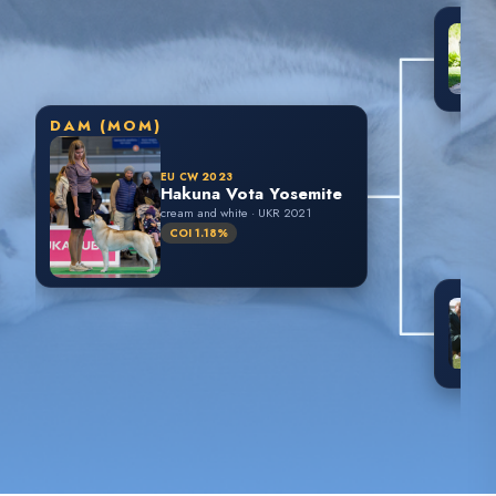
DAM (MOM)
EU CW 2023
Hakuna Vota Yosemite
cream and white · UKR 2021
COI 1.18%