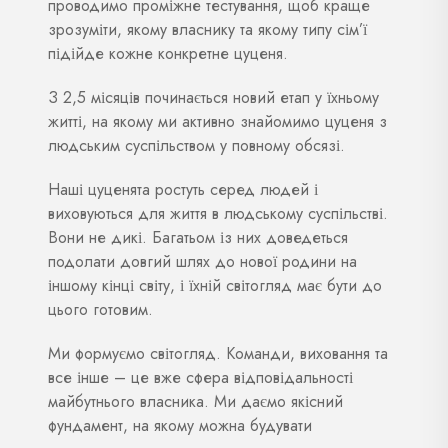
проводимо проміжне тестування, щоб краще
зрозуміти, якому власнику та якому типу сім’ї
підійде кожне конкретне цуценя.
З 2,5 місяців починається новий етап у їхньому
житті, на якому ми активно знайомимо цуценя з
людським суспільством у повному обсязі.
Наші цуценята ростуть серед людей і
виховуються для життя в людському суспільстві.
Вони не дикі. Багатьом із них доведеться
подолати довгий шлях до нової родини на
іншому кінці світу, і їхній світогляд має бути до
цього готовим.
Ми формуємо світогляд. Команди, виховання та
все інше – це вже сфера відповідальності
майбутнього власника. Ми даємо якісний
фундамент, на якому можна будувати