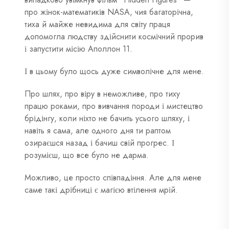
про жінок-математиків NASA, чия багаторічна,
тиха й майже невидима для світу праця
допомогла людству здійснити космічний прорив
і запустити місію Аполлон 11.
І в цьому було щось дуже символічне для мене.
Про шлях, про віру в неможливе, про тиху
працю роками, про вивчання породи і мистецтво
брідінгу, коли ніхто не бачить усього шляху, і
навіть я сама, але одного дня ти раптом
озираєшся назад і бачиш свій прогрес. І
розумієш, що все було не дарма.
Можливо, це просто співпадіння.
Але для мене
саме такі дрібниці є магією втілення мрій.