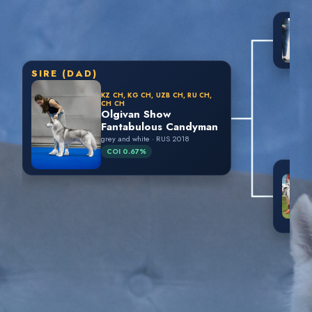
SIRE (DAD)
KZ CH, KG CH, UZB CH, RU CH,
CH CH
Olgivan Show
Fantabulous Candyman
grey and white · RUS 2018
COI 0.67%